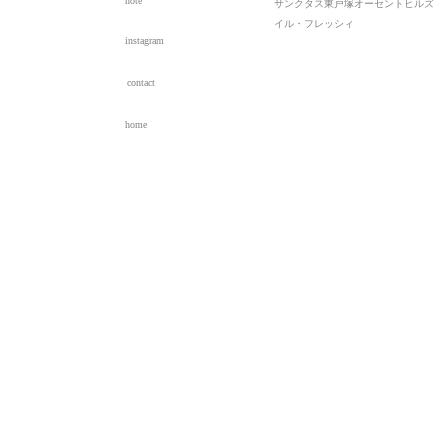
note
サンクタス東戸塚オーセントヒルズ
イル・フレッシィ
instagram
contact
home