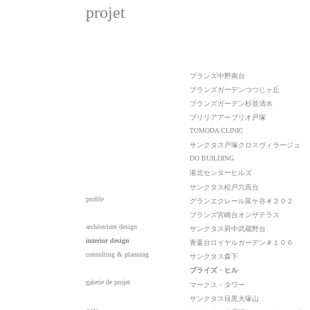
projet
ブランズ中野南台
ブランズガーデンつつじヶ丘
ブランズガーデン杉並清水
ブリリアアーブリオ戸塚
TOMODA CLINIC
サンクタス戸塚クロスヴィラージュ
DO BUILDING
港北センターヒルズ
サンクタス松戸六高台
profile
グランエクレール富ケ谷＃２０２
ブランズ宮崎台オンザテラス
architecture design
サンクタス府中武蔵野台
interior design
青葉台ロイヤルガーデン＃１０６
consulting & planning
サンクタス森下
プライズ・ヒル
galerie de projet
マークス・タワー
サンクタス目黒大塚山